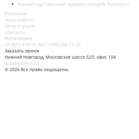
Теплый подставочный профиль blaugelb Triotherm+
Компания
Наши работы
Цены и акции
Контакты
Фотогалерея
+7 (831) 419-19-94
+7 (906) 356-73-59
Заказать звонок
Нижний Новгород, Московское шоссе 52Л, офис 104
ip.palkin@list.ru
© 2026 Все права защищены.