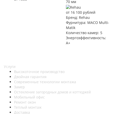
70 мм
от 16 100 рублей
Бренд:
Rehau
Фурнитура:
MACO Multi-
Matik
Количество камер:
5
Энергоэффективность:
A+
Услуги
Высокоточное производство
Двойная гарантия
Современные технологии монтажа
Замер
Остекление загородных домов и коттеджей
Мобильный офис
Ремонт окон
Теплый монтаж
Доставка