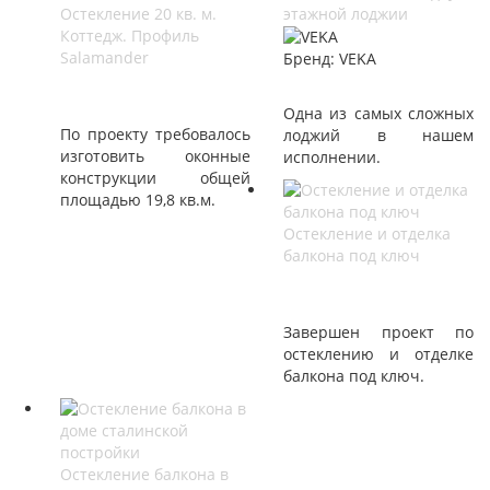
Остекление 20 кв. м.
этажной лоджии
Коттедж. Профиль
Salamander
Бренд:
VEKA
Одна из самых сложных
По проекту требовалось
лоджий в нашем
изготовить оконные
исполнении.
конструкции общей
площадью 19,8 кв.м.
Остекление и отделка
балкона под ключ
Завершен проект по
остеклению и отделке
балкона под ключ.
Остекление балкона в