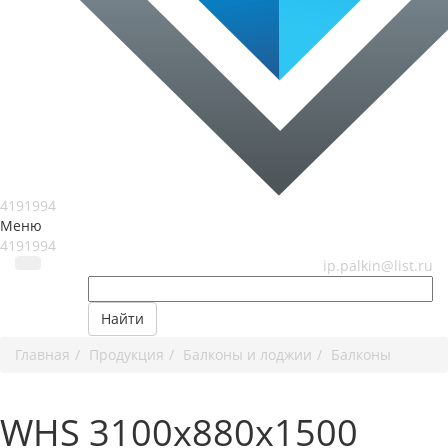
4191994
Меню
4191994
ip.palkin@list.ru
Найти
Главная
Продукция
Балконы и лоджии
Балконы
WHS 3100x880x1500