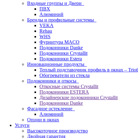
Входные группы и Двери
ПВХ
Алюминий
Бренды и профильные системы
VEKA
Rehau
WHS
Фурнитура MACO
Подоконники Danke
Подоконники Crystallit
Подоконники Estera
Инновационные продукты
Теплый подставочник профиль в окнах – Trio
Обогреватели из стекла
Подоконники и откосы
Откосные системы Crystallit
Подоконники ESTERA
Дизайнерские подоконники Crystallit
Подоконники Danke
Фасадное остекление
Алюминий
Опции в окнах
Услуги
Высокоточное производство
Двойная гарантия