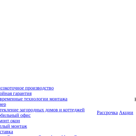
сокоточное производство
ойная гарантия
временные технологии монтажа
мер
текление загородных домов и коттеджей
Рассрочка
Акции
бильный офис
монт окон
плый монтаж
ставка