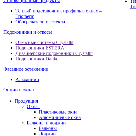
Инновационные продукты
Те
Tr
Теплый подставочник профиль в окнах –
Triotherm
Обогреватели из стекла
Подоконники и откосы
Откосные системы Crystallit
Подоконники ESTERA
Дизайнерские подоконники Crystallit
Подоконники Danke
Фасадное остекление
Алюминий
Опции в окнах
Продукция
Окна
Пластиковые окна
Алюминиевые окна
Балконы и лоджии
Балконы
Лоджии