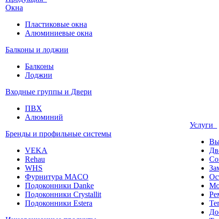
Окна
Пластиковые окна
Алюминиевые окна
Балконы и лоджии
Балконы
Лоджии
Входные группы и Двери
ПВХ
Алюминий
Услуги
Бренды и профильные системы
Вы
VEKA
Дв
Rehau
Со
WHS
За
Фурнитура MACO
Ос
Подоконники Danke
Мо
Подоконники Crystallit
Ре
Подоконники Estera
Те
До