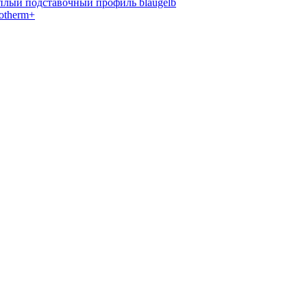
плый подставочный профиль blaugelb
iotherm+