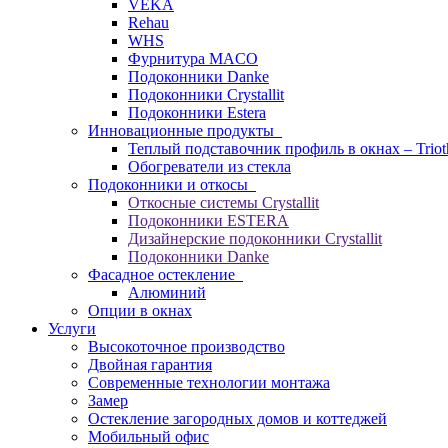
VEKA
Rehau
WHS
Фурнитура MACO
Подоконники Danke
Подоконники Crystallit
Подоконники Estera
Инновационные продукты
Теплый подставочник профиль в окнах – Trio
Обогреватели из стекла
Подоконники и откосы
Откосные системы Crystallit
Подоконники ESTERA
Дизайнерские подоконники Crystallit
Подоконники Danke
Фасадное остекление
Алюминий
Опции в окнах
Услуги
Высокоточное производство
Двойная гарантия
Современные технологии монтажа
Замер
Остекление загородных домов и коттеджей
Мобильный офис