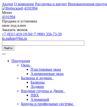
Акции
О компании
Рассрочка и кредит
Инновационная проду
4191994
Меню
4191994
Продажа и установка
окон под ключ
Заказать звонок
+7 (831) 419-19-94
+7 (906) 356-73-59
ip.palkin@list.ru
Найти
Продукция
Окна
Пластиковые окна
Алюминиевые окна
Балконы и лоджии
Балконы
Лоджии
Входные группы и Двери
ПВХ
Алюминий
Бренды и профильные системы