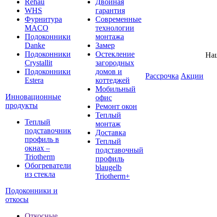
Rehau
Двойная
WHS
гарантия
Фурнитура
Современные
MACO
технологии
Подоконники
монтажа
Danke
Замер
Подоконники
Остекление
На
Crystallit
загородных
Подоконники
домов и
Рассрочка
Акции
Estera
коттеджей
Мобильный
Инновационные
офис
продукты
Ремонт окон
Теплый
Теплый
монтаж
подставочник
Доставка
профиль в
Теплый
окнах –
подставочный
Triotherm
профиль
Обогреватели
blaugelb
из стекла
Triotherm+
Подоконники и
откосы
Откосные