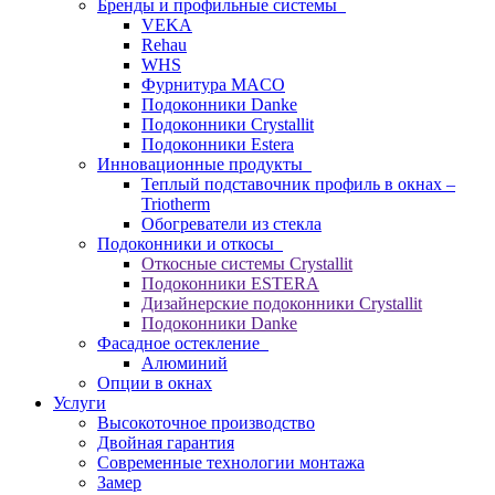
Бренды и профильные системы
VEKA
Rehau
WHS
Фурнитура MACO
Подоконники Danke
Подоконники Crystallit
Подоконники Estera
Инновационные продукты
Теплый подставочник профиль в окнах –
Triotherm
Обогреватели из стекла
Подоконники и откосы
Откосные системы Crystallit
Подоконники ESTERA
Дизайнерские подоконники Crystallit
Подоконники Danke
Фасадное остекление
Алюминий
Опции в окнах
Услуги
Высокоточное производство
Двойная гарантия
Современные технологии монтажа
Замер