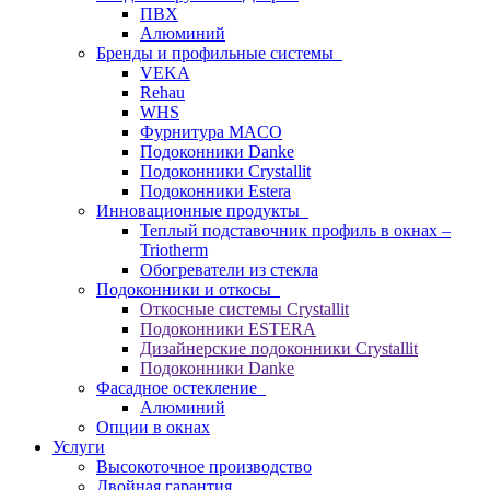
ПВХ
Алюминий
Бренды и профильные системы
VEKA
Rehau
WHS
Фурнитура MACO
Подоконники Danke
Подоконники Crystallit
Подоконники Estera
Инновационные продукты
Теплый подставочник профиль в окнах –
Triotherm
Обогреватели из стекла
Подоконники и откосы
Откосные системы Crystallit
Подоконники ESTERA
Дизайнерские подоконники Crystallit
Подоконники Danke
Фасадное остекление
Алюминий
Опции в окнах
Услуги
Высокоточное производство
Двойная гарантия