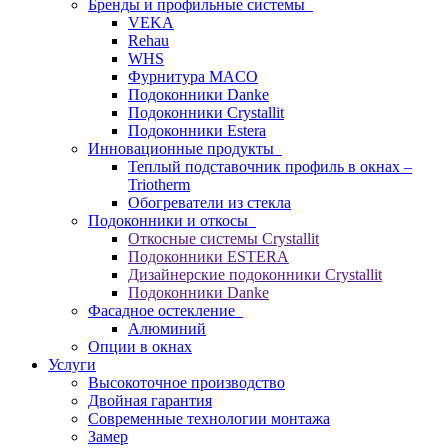
Бренды и профильные системы
VEKA
Rehau
WHS
Фурнитура MACO
Подоконники Danke
Подоконники Crystallit
Подоконники Estera
Инновационные продукты
Теплый подставочник профиль в окнах –
Triotherm
Обогреватели из стекла
Подоконники и откосы
Откосные системы Crystallit
Подоконники ESTERA
Дизайнерские подоконники Crystallit
Подоконники Danke
Фасадное остекление
Алюминий
Опции в окнах
Услуги
Высокоточное производство
Двойная гарантия
Современные технологии монтажа
Замер