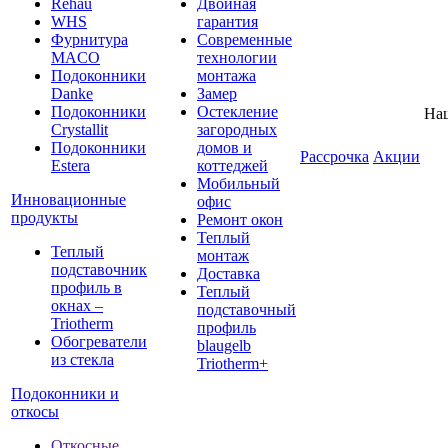
Rehau
Двойная
WHS
гарантия
Фурнитура
Современные
MACO
технологии
Подоконники
монтажа
Danke
Замер
Подоконники
Остекление
На
Crystallit
загородных
Подоконники
домов и
Рассрочка
Акции
Estera
коттеджей
Мобильный
Инновационные
офис
продукты
Ремонт окон
Теплый
Теплый
монтаж
подставочник
Доставка
профиль в
Теплый
окнах –
подставочный
Triotherm
профиль
Обогреватели
blaugelb
из стекла
Triotherm+
Подоконники и
откосы
Откосные