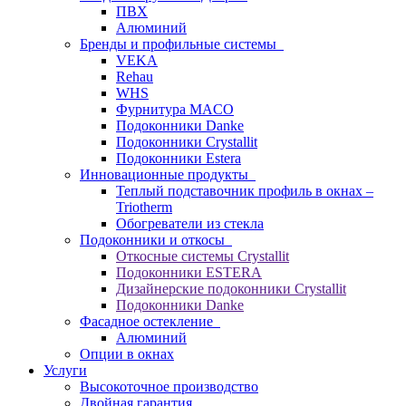
ПВХ
Алюминий
Бренды и профильные системы
VEKA
Rehau
WHS
Фурнитура MACO
Подоконники Danke
Подоконники Crystallit
Подоконники Estera
Инновационные продукты
Теплый подставочник профиль в окнах –
Triotherm
Обогреватели из стекла
Подоконники и откосы
Откосные системы Crystallit
Подоконники ESTERA
Дизайнерские подоконники Crystallit
Подоконники Danke
Фасадное остекление
Алюминий
Опции в окнах
Услуги
Высокоточное производство
Двойная гарантия