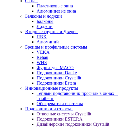
Окна
Пластиковые окна
Алюминиевые окна
Балконы и лоджии
Балконы
Лоджии
Входные группы и Двери
ПВХ
Алюминий
Бренды и профильные системы
VEKA
Rehau
WHS
Фурнитура MACO
Подоконники Danke
Подоконники Crystallit
Подоконники Estera
Инновационные продукты
Теплый подставочник профиль в окнах –
Triotherm
Обогреватели из стекла
Подоконники и откосы
Откосные системы Crystallit
Подоконники ESTERA
Дизайнерские подоконники Crystallit