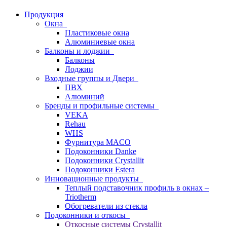
Продукция
Окна
Пластиковые окна
Алюминиевые окна
Балконы и лоджии
Балконы
Лоджии
Входные группы и Двери
ПВХ
Алюминий
Бренды и профильные системы
VEKA
Rehau
WHS
Фурнитура MACO
Подоконники Danke
Подоконники Crystallit
Подоконники Estera
Инновационные продукты
Теплый подставочник профиль в окнах –
Triotherm
Обогреватели из стекла
Подоконники и откосы
Откосные системы Crystallit