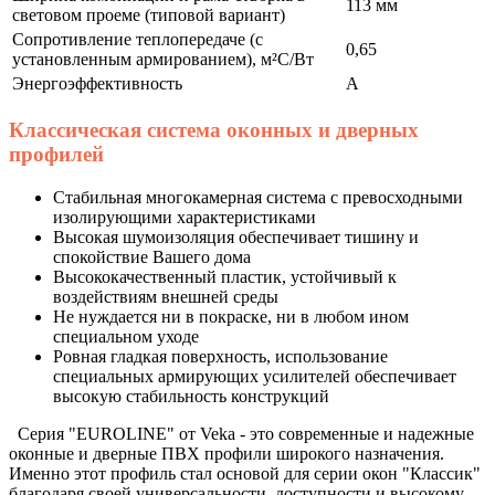
113 мм
световом проеме (типовой вариант)
Сопротивление теплопередаче (с
0,65
установленным армированием), м²С/Вт
Энергоэффективность
A
Классическая система оконных и дверных
профилей
Стабильная многокамерная система с превосходными
изолирующими характеристиками
Высокая шумоизоляция обеспечивает тишину и
спокойствие Вашего дома
Высококачественный пластик, устойчивый к
воздействиям внешней среды
Не нуждается ни в покраске, ни в любом ином
специальном уходе
Ровная гладкая поверхность, использование
специальных армирующих усилителей обеспечивает
высокую стабильность конструкций
Серия "EUROLINE" от Veka - это современные и надежные
оконные и дверные ПВХ профили широкого назначения.
Именно этот профиль стал основой для серии окон "Классик"
благодаря своей универсальности, доступности и высокому