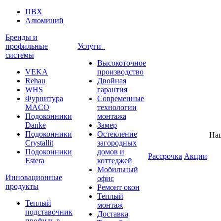
ПВХ
Алюминий
Бренды и
профильные
Услуги
системы
Высокоточное
VEKA
производство
Rehau
Двойная
WHS
гарантия
Фурнитура
Современные
MACO
технологии
Подоконники
монтажа
Danke
Замер
Подоконники
Остекление
На
Crystallit
загородных
Подоконники
домов и
Рассрочка
Акции
Estera
коттеджей
Мобильный
Инновационные
офис
продукты
Ремонт окон
Теплый
Теплый
монтаж
подставочник
Доставка
профиль в