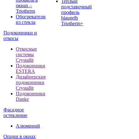
Теплый
окнах –
подставочный
Triotherm
профиль
Обогреватели
blaugelb
из стекла
Triotherm+
Подоконники и
откосы
Откосные
системы
Crystallit
Подоконники
ESTERA
Дизайнерские
подоконники
Crystallit
Подоконники
Danke
Фасадное
остекление
Алюминий
Опции в окнах