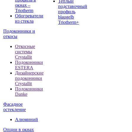
Теплый
окнах –
подставочный
Triotherm
профиль
Обогреватели
blaugelb
из стекла
Triotherm+
Подоконники и
откосы
Откосные
системы
Crystallit
Подоконники
ESTERA
Дизайнерские
подоконники
Crystallit
Подоконники
Danke
Фасадное
остекление
Алюминий
Опции в окнах