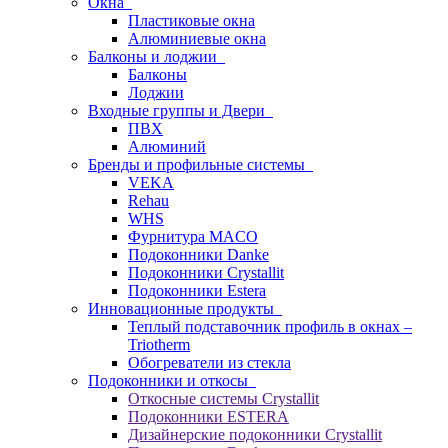
Окна
Пластиковые окна
Алюминиевые окна
Балконы и лоджии
Балконы
Лоджии
Входные группы и Двери
ПВХ
Алюминий
Бренды и профильные системы
VEKA
Rehau
WHS
Фурнитура MACO
Подоконники Danke
Подоконники Crystallit
Подоконники Estera
Инновационные продукты
Теплый подставочник профиль в окнах –
Triotherm
Обогреватели из стекла
Подоконники и откосы
Откосные системы Crystallit
Подоконники ESTERA
Дизайнерские подоконники Crystallit