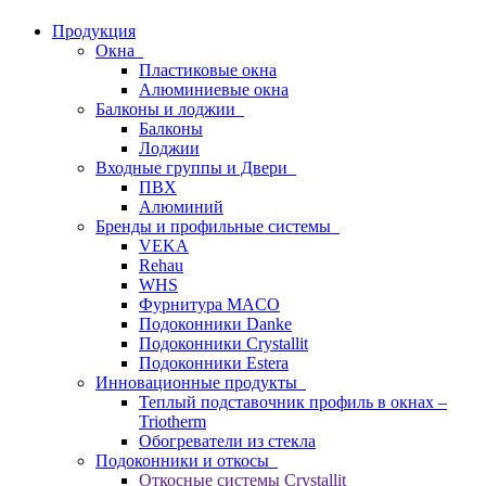
Продукция
Окна
Пластиковые окна
Алюминиевые окна
Балконы и лоджии
Балконы
Лоджии
Входные группы и Двери
ПВХ
Алюминий
Бренды и профильные системы
VEKA
Rehau
WHS
Фурнитура MACO
Подоконники Danke
Подоконники Crystallit
Подоконники Estera
Инновационные продукты
Теплый подставочник профиль в окнах –
Triotherm
Обогреватели из стекла
Подоконники и откосы
Откосные системы Crystallit