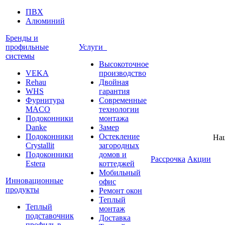
ПВХ
Алюминий
Бренды и
профильные
Услуги
системы
Высокоточное
VEKA
производство
Rehau
Двойная
WHS
гарантия
Фурнитура
Современные
MACO
технологии
Подоконники
монтажа
Danke
Замер
Подоконники
Остекление
На
Crystallit
загородных
Подоконники
домов и
Рассрочка
Акции
Estera
коттеджей
Мобильный
Инновационные
офис
продукты
Ремонт окон
Теплый
Теплый
монтаж
подставочник
Доставка
профиль в